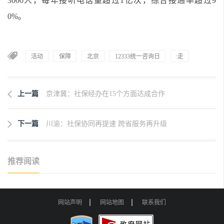
3000人，每年接听电话量超过1亿次，综合接通率超过9
0%。
活动
保障
北京
12333统一咨询日
:走
上一篇
京津冀：社保经办在15个方面达成合作
下一篇
川渝：社保协同再提速 跨省服务再升级
推荐阅读
网站声明
网站地图
联系我们