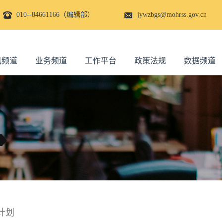
010--84661166（编辑部）
jywzbgs@mohrss.gov.cn
讯频道
业务频道
工作平台
政策法规
数据频道
计划