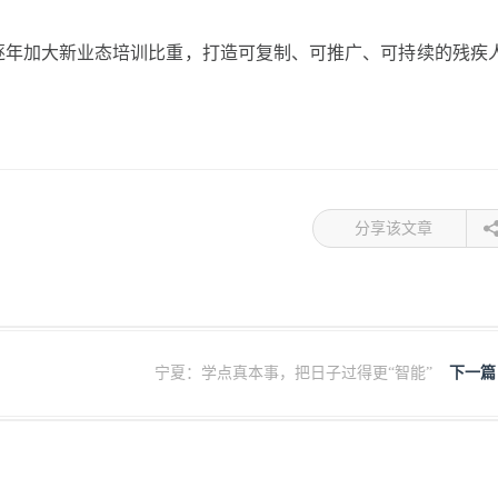
逐年加大新业态培训比重，打造可复制、可推广、可持续的残疾
分享该文章
宁夏：学点真本事，把日子过得更“智能”
下一篇