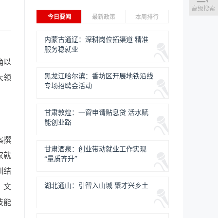
高级搜索
今日要闻
最新政策
本周排行
内蒙古通辽：深耕岗位拓渠道 精准
服务稳就业
确以
黑龙江哈尔滨：香坊区开展地铁沿线
大领
专场招聘会活动
甘肃敦煌：一窗申请贴息贷 活水赋
能创业路
案撰
甘肃酒泉：创业带动就业工作实现
家就
“量质齐升”
训结
湖北通山：引智入山城 聚才兴乡土
。文
技能