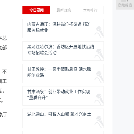
高级搜索
今日要闻
最新政策
本周排行
内蒙古通辽：深耕岗位拓渠道 精准
服务稳就业
平总
黑龙江哈尔滨：香坊区开展地铁沿线
究部
专场招聘会活动
甘肃敦煌：一窗申请贴息贷 活水赋
，不
能创业路
训工
度，
甘肃酒泉：创业带动就业工作实现
“量质齐升”
军。
湖北通山：引智入山城 聚才兴乡土
障厅