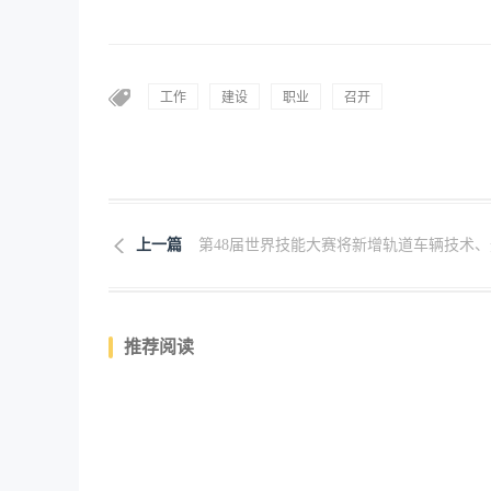
工作
建设
职业
召开
上一篇
第48届世界技能大赛将新增轨道车辆技术、无
推荐阅读