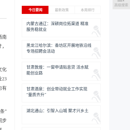
高级搜索
今日要闻
最新政策
本周排行
内蒙古通辽：深耕岗位拓渠道 精准
服务稳就业
西南
黑龙江哈尔滨：香坊区开展地铁沿线
才，
专场招聘会活动
甘肃敦煌：一窗申请贴息贷 活水赋
文化
能创业路
23
也有
甘肃酒泉：创业带动就业工作实现
“量质齐升”
湖北通山：引智入山城 聚才兴乡土
条”
同步
事、