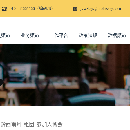
010--84661166（编辑部）
jywzbgs@mohrss.gov.cn
讯频道
业务频道
工作平台
政策法规
数据频道
！黔西南州“组团”参加人博会