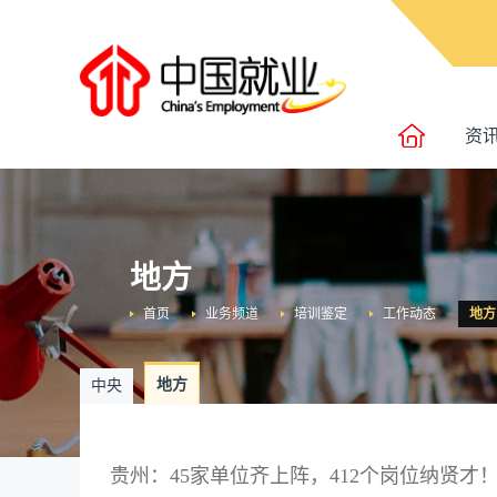
资
地方
首页
业务频道
培训鉴定
工作动态
地方
地方
中央
贵州：45家单位齐上阵，412个岗位纳贤才