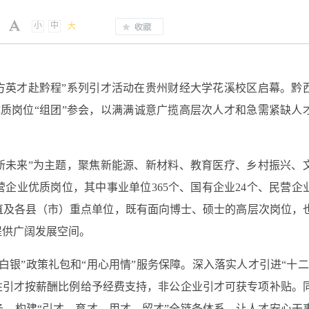
小
中
大
八方英才赴黔程”系列引才活动在贵州财经大学花溪校区启幕。黔
个优质岗位“组团”参会，以满满诚意广揽高层次人才和急需紧缺人
新未来”为主题，聚焦新能源、新材料、教育医疗、乡村振兴、
企业优质岗位，其中事业单位365个、国有企业24个、民营企业
直及各县（市）重点单位，既有面向博士、硕士的高层次岗位，
提供广阔发展空间。
白银”政策礼包和“用心用情”服务保障。深入落实人才引进“十二
性引才按薪酬比例给予经费支持，非公企业引才可获专项补贴。
，构建“引才、育才、用才、留才”全链条体系，让人才安心干