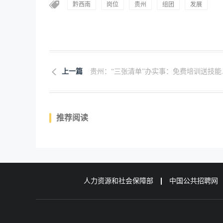
黔西南
岗位
贵州
组团
发展
上一篇
贵州：“三张清单”办实事：免费培训送技能..
推荐阅读
人力资源和社会保障部
中国公共招聘网