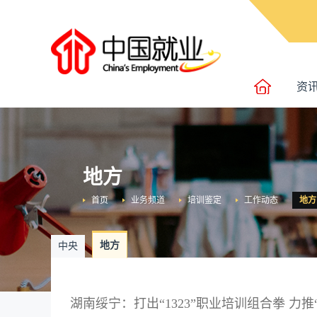
资
地方
首页
业务频道
培训鉴定
工作动态
地方
地方
中央
湖南绥宁：打出“1323”职业培训组合拳 