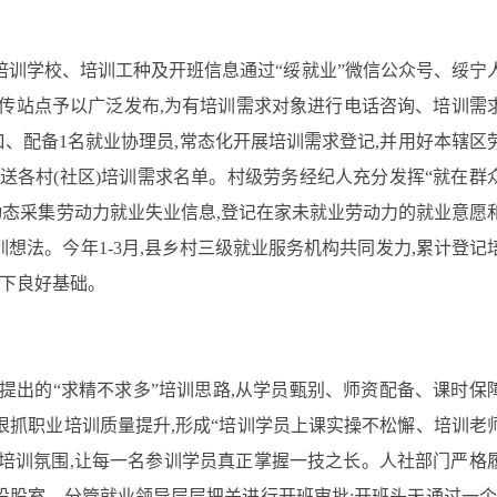
培训学校、培训工种及开班信息通过“绥就业”微信公众号、绥宁
宣传站点予以广泛发布,为有培训需求对象进行电话咨询、培训需
、配备1名就业协理员,常态化开展培训需求登记,并用好本辖区
报送各村(社区)培训需求名单。村级劳务经纪人充分发挥“就在群
月动态采集劳动力就业失业信息,登记在家未就业劳动力的就业意愿
想法。今年1-3月,县乡村三级就业服务机构共同发力,累计登记
打下良好基础。
提出的“求精不求多”培训思路,从学员甄别、师资配备、课时保
狠抓职业培训质量提升,形成“培训学员上课实操不松懈、培训老
培训氛围,让每一名参训学员真正掌握一技之长。人社部门严格
设股室、分管就业领导层层把关进行开班审批;开班头天通过一个