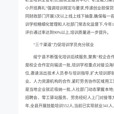
小开班典礼”强调培训规定与要求,传递创业担保
同财政部门开展3次以上线上线下抽查,确保每一
训学校精细化管理和人社部门常态化监督下,今年1
评价通过率达到90%以上,培训质量进一步提升。
“三个渠道”力促培训学员充分就业
绥宁县不断强化培训后续服务,聚焦“校企合
是校企合作定向输送一批,培训学校重点对接沿海
位,邀请派出技术人员参与培训指导,扩大培训即
业、人力资源机构的合作,紧盯劳务协作区域用工
是当地企业就近吸纳一批,人社部门动态掌握本地
招聘会、零工驿站服务、劳务经纪人上门对接等方
年,全县开展技能培训552人,当前已实现就业341人