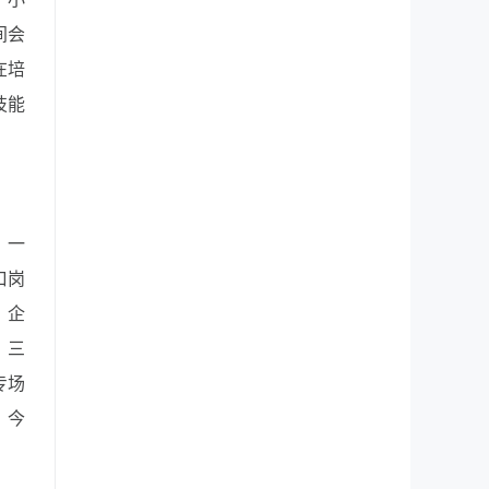
间会
在培
技能
。一
口岗
、企
。三
专场
。今