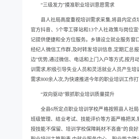
“三级发力”摸准职业培训意愿需求
县人社局高度重视培训需求采集,将县内定点
官方抖音、5个零工驿站和13个人社政策与岗位
记提供便捷和全方位服务。乡镇设立就业服务窗口
经纪人微信工作群,及时转发培训信息,定期汇总
边”优势,通过微信、电话和上门入户等方式,按
训需求,积极引导失业人员和灵活就业人员产生培训
需求800余人次,为快速推进今年的职业培训工作
“双向驱动”狠抓职业培训质量提升
全县6所定点职业培训学校严格按照县人社局
班级管理、结业考试、技能评价等方面严格把关,
授技能不保留、培训学校保障耗材不吝啬”的良好
职业培训主管职责,由就业服务中心、职业能力建