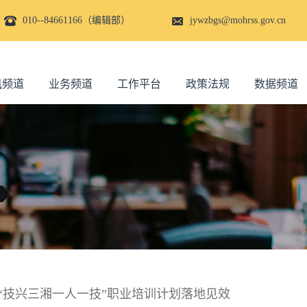
010--84661166（编辑部）
jywzbgs@mohrss.gov.cn
讯频道
业务频道
工作平台
政策法规
数据频道
力推“技兴三湘一人一技”职业培训计划落地见效