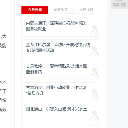
高级搜索
今日要闻
最新政策
本周排行
内蒙古通辽：深耕岗位拓渠道 精准
服务稳就业
,大
黑龙江哈尔滨：香坊区开展地铁沿线
技能
专场招聘会活动
甘肃敦煌：一窗申请贴息贷 活水赋
能创业路
当地
甘肃酒泉：创业带动就业工作实现
定了
“量质齐升”
组织
湖北通山：引智入山城 聚才兴乡土
高效