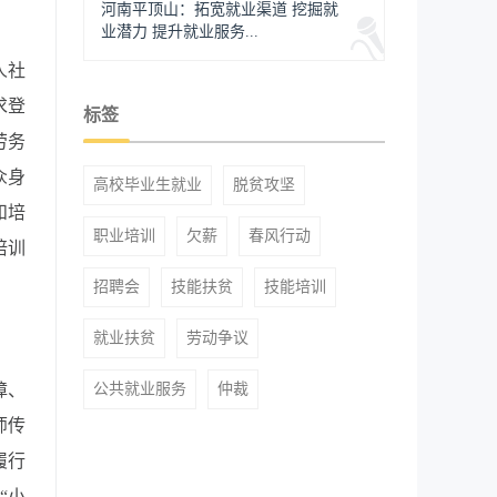
河南平顶山：拓宽就业渠道 挖掘就
业潜力 提升就业服务...
人社
求登
标签
劳务
众身
高校毕业生就业
脱贫攻坚
和培
职业培训
欠薪
春风行动
培训
招聘会
技能扶贫
技能培训
就业扶贫
劳动争议
障、
公共就业服务
仲裁
师传
履行
“小