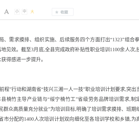
小
中
大
局、需求摸排、组织实施、后续服务四个方面打出“1323”组合拳
地见效。截至3月底,全县完成政府补贴性职业培训1100余人次,
众获得感进一步提升。
前程”行动和湖南省“技兴三湘一人一技”职业培训计划要求,突出
县楠竹主导产业链与“绥宁楠竹工”省级劳务品牌培训需求,制
人民群众高质量充分就业”为培训目标,明确了培训需求摸排、班期
省市分配的1400人次培训计划双向细化至各培训学校和乡镇,为