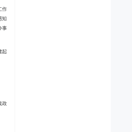
工作
感知
办事
建起
。
找政