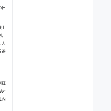
0日
线上
制，
市人
看得
刘红
办”
过内