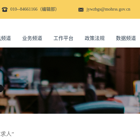
010--84661166（编辑部）
jywzbgs@mohrss.gov.cn
讯频道
业务频道
工作平台
政策法规
数据频道
求人”