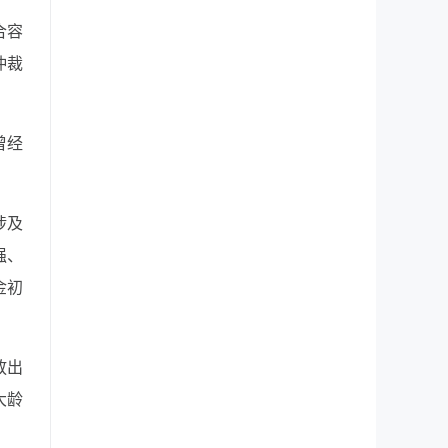
合容
仲裁
曾经
涉及
强、
金初
放出
大龄