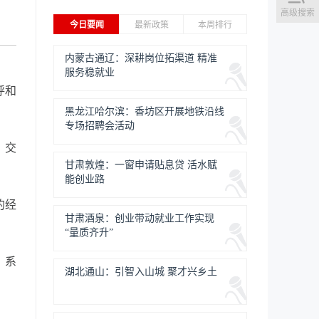
高级搜索
今日要闻
最新政策
本周排行
内蒙古通辽：深耕岗位拓渠道 精准
服务稳就业
呼和
黑龙江哈尔滨：香坊区开展地铁沿线
专场招聘会活动
，交
甘肃敦煌：一窗申请贴息贷 活水赋
能创业路
的经
甘肃酒泉：创业带动就业工作实现
“量质齐升”
，系
湖北通山：引智入山城 聚才兴乡土