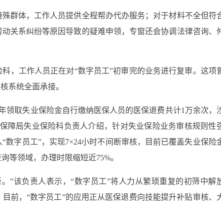
特殊群体，工作人员提供全程帮办代办服务；对于材料不全但符
劳动关系纠纷等原因导致的疑难申领，专窗还会协调法律咨询、
。
科，工作人员正在对“数字员工”初审完的业务进行复审。这项
审核系统全面承接。
近一年领取失业保险金自行缴纳医保人员的医保退费共计1万余次，
社会保障局失业保险科负责人介绍，针对失业保险业务审核规则性
“数字员工”，实现7×24小时不间断审核，目前已覆盖失业保险
询等领域，办理时限缩短近75%。
。”该负责人表示，“数字员工”将人力从繁琐重复的初筛中解
目前，“数字员工”的应用正从医保退费向技能提升补贴审核、