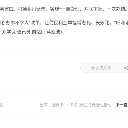
业务窗口、打通部门壁垒，实现“一窗受理、并联审批、一次办结。
化‘办事不求人’改革，让便民利企举措常态化、长效化。”呼和
郑学良 通讯员 前达门 蒋建波）
分享该文章
..
重庆：社保卡“一卡通”惠民消费活动启动
下一篇