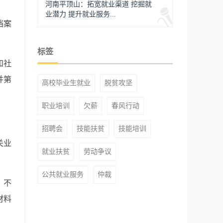
河南平顶山：拓宽就业渠道 挖掘就
业潜力 提升就业服务...
档案
标签
和社
并第
高校毕业生就业
脱贫攻坚
职业培训
欠薪
春风行动
招聘会
技能扶贫
技能培训
关业
就业扶贫
劳动争议
公共就业服务
仲裁
，不
材料