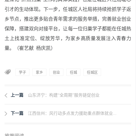
引才的生动体现。下一步，任城区人社局将持续抢抓学子返
乡节点，推出更多贴合青年需求的服务举措，完善就业创业
保障，搭建双向对接平台，让每一位归巢学子都能在任城热
土上找准定位、绽放芳华，为家乡高质量发展注入青春力
量。（崔艺献 杨庆凯）
学子
家乡
创业
任城
任城区
上一篇
山东济宁：构建“全周期”服务链促创业
下一篇
江西信州：风行动多点发力援助重点群体就业...