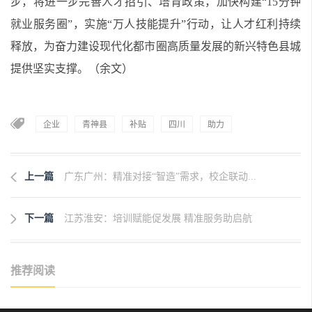
步，将进一步完善人才招引、培育政策，加快构建“15分钟
就业服务圈”，实施“万人技能提升”行动，让人才红利持续
释放，为奋力建设现代化都市圈高质量发展的新兴特色县城
提供坚实支撑。（余文）
企业
青神县
补贴
四川
助力
上一篇
广东广州：精准对接“智造”需求，校企联动...
下一篇
江苏淮安：培训赋能促发展 精准服务助启航
推荐阅读