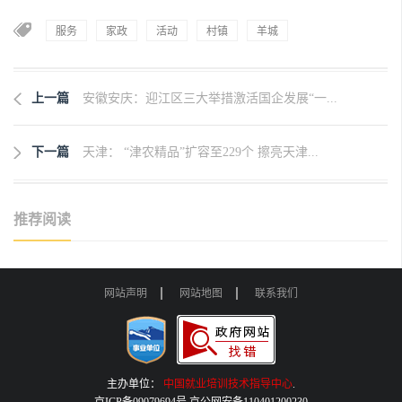
服务
家政
活动
村镇
羊城
上一篇
安徽安庆：迎江区三大举措激活国企发展“一...
下一篇
天津： “津农精品”扩容至229个 擦亮天津...
推荐阅读
网站声明
网站地图
联系我们
主办单位：
中国就业培训技术指导中心
.