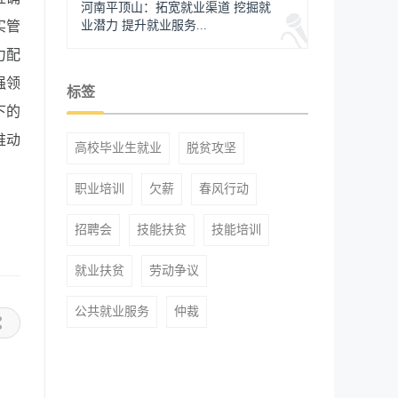
河南平顶山：拓宽就业渠道 挖掘就
实管
业潜力 提升就业服务...
力配
强领
标签
下的
推动
高校毕业生就业
脱贫攻坚
职业培训
欠薪
春风行动
招聘会
技能扶贫
技能培训
就业扶贫
劳动争议
公共就业服务
仲裁