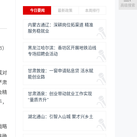
高级搜索
今日要闻
最新政策
本周排行
内蒙古通辽：深耕岗位拓渠道 精准
服务稳就业
市）
黑龙江哈尔滨：香坊区开展地铁沿线
专场招聘会活动
甘肃敦煌：一窗申请贴息贷 活水赋
成对
能创业路
严肃
会精
甘肃酒泉：创业带动就业工作实现
“量质齐升”
手，
湖北通山：引智入山城 聚才兴乡土
战略
准确