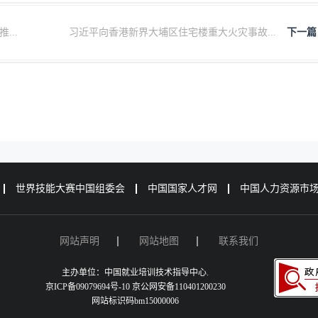
..
习近平向香港新界大埔区住宅楼重大火灾事故...
下一篇
世界技能大赛中国组委会
中国国家人才网
中国人力资源市
网站声明
网站地图
联系我们
主办单位：中国就业培训技术指导中心.
京ICP备09079694号-10 京公网安备110401200230
网站标识码bm15000006