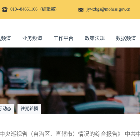
010--84661166（编辑部）
jywzbgs@mohrss.gov.cn
讯频道
业务频道
工作平台
政策法规
数据频道
际动态
往期轮播
中央巡视省（自治区、直辖市）情况的综合报告》 中共