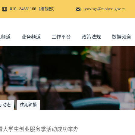
010--84661166（编辑部）
jywzbgs@mohrss.gov.cn
讯频道
业务频道
工作平台
政策法规
数据频道
际动态
往期轮播
）暨大学生创业服务季活动成功举办