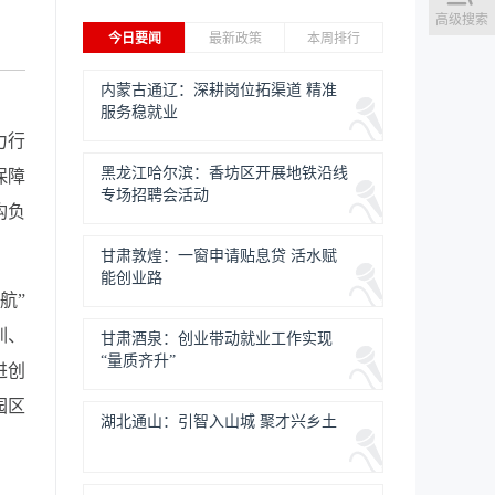
高级搜索
今日要闻
最新政策
本周排行
内蒙古通辽：深耕岗位拓渠道 精准
服务稳就业
力行
黑龙江哈尔滨：香坊区开展地铁沿线
保障
专场招聘会活动
构负
甘肃敦煌：一窗申请贴息贷 活水赋
能创业路
航”
训、
甘肃酒泉：创业带动就业工作实现
“量质齐升”
进创
园区
湖北通山：引智入山城 聚才兴乡土