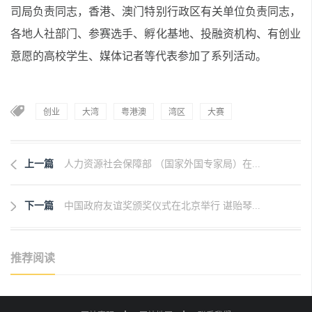
司局负责同志，香港、澳门特别行政区
有
关单位负责同志，
各地人社
部门、
参赛选手、孵化基地、投融资机构
、
有创业
意愿的高校学生、
媒体记者
等代表
参加
了系列
活动。
创业
大湾
粤港澳
湾区
大赛
上一篇
人力资源社会保障部 （国家外国专家局）在...
下一篇
中国政府友谊奖颁奖仪式在北京举行 谌贻琴...
推荐阅读