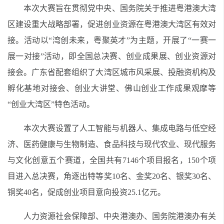
本次大赛
旨在贯彻
党中央、国务院关于推进粤港澳大湾
区建设重大战略部署，促进创业资源在粤港澳大湾区有效对
接
。活动
以
“湾创未来，粤聚英才”
为
主题，开展了
“
一赛一
展一对接
”
活动
，即
全国总决赛
、
创业成果展
、
创业资源对
接会
。广东省
配套组织了大湾区城市风采展、投融资机构及
孵化基地对接会、创业大讲堂、佛山创业工作成果观摩等
“创业大湾区”特色活动。
本次大赛
设置了人工智能与机器人、集成电路与低空经
济、医药健康与生物制造、食品科技与现代农业、现代服务
与文化创意五个赛道
，全国
共有7146个项目报名，150个项
目
进入
总决赛
，
角逐
出
特等奖
10
名、金奖
20
名、银奖
30
名、
铜奖
40
名
，
促成
创业项目
意向
投资
25.
1
亿元。
人力资源社会保障部、
中央港澳办、国务院港澳办
有关