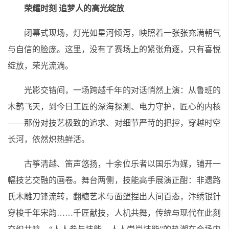
荣耀时刻 追梦人的高光绽放
闭幕式现场，灯光如星河倾泻，映照着一张张充满朝气
与自信的脸庞。这里，没有了赛场上的紧张角逐，只有喜悦
绽放，荣光流淌。
光影交错间，一场跨越千年的对话悄然上演：从鲁班的
木鹊飞天，到今日工匠的深海探测、电力守护，匠心的内核
——那份对技艺极致的追求、对细节严苛的把控，穿越时空
长河，依然炽热鲜活。
古筝清越、笛声悠扬，十余位乐者以国乐为媒，铺开一
幅技艺交融的画卷。舞台两侧，技能高手展演正酣：非遗路
氏木雕刀锋流转，翻糖艺术与面塑捏出人间百态，汴绣银针
穿梭千年宋韵……千匠献技，人机共舞，传统与现代在此刻