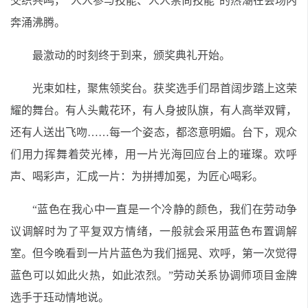
交织共鸣，“人人参与技能、人人崇尚技能”的热潮在会场内
奔涌沸腾。
最激动的时刻终于到来，颁奖典礼开始。
光束如柱，聚焦领奖台。获奖选手们昂首阔步踏上这荣
耀的舞台。有人头戴花环，有人身披队旗，有人高举双臂，
还有人送出飞吻……每一个姿态，都恣意明媚。台下，观众
们用力挥舞着荧光棒，用一片光海回应台上的璀璨。欢呼
声、喝彩声，汇成一片：为拼搏加冕，为匠心喝彩。
“蓝色在我心中一直是一个冷静的颜色，我们在劳动争
议调解时为了平复双方情绪，一般就会采用蓝色布置调解
室。但今晚看到一片片蓝色为我们摇晃、欢呼，第一次觉得
蓝色可以如此火热，如此浓烈。”劳动关系协调师项目金牌
选手于珏动情地说。