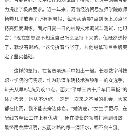
维、智能合约、应用操作和测试四个模块，对选手的综合能
力提出了极高要求。近一年来，河南经济贸易技师学院教师
杨帅几乎放弃了所有寒暑假，每天从清晨7点到晚上10点坚
持高强度训练。面对日复一日的枯燥技术调试与测试，他坦
言：“现在想想都不知道自己怎么坚持下来的，但既然选择
了，就没有退路。”这份执着与坚守，为他稳拿项目金牌奠
定了坚实基础。
这样的坚持，在各赛项选手中如出一辙。长春数字科技
职业学院的何晓嫚，作为轨道车辆技术赛项唯一的女选手，
每天从早8点练到晚11点。面对“平举三四十斤车门罩板”的
体力考验，她从不退缩：“这是一次来之不易的机会，大家
都在比赛，我不能去旁边休息。”她清楚，“女生手更巧，在
配线等精细工作上有优势”，便在擅长的领域打磨到极致，
最终用金牌证明，技能之路的每一滴汗水，都不会白流。