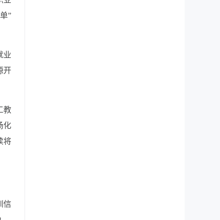
单”
就业
源开
工教
场化
续将
训信
力。