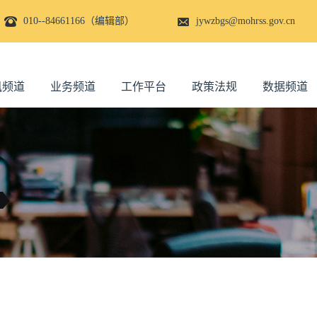
010--84661166（编辑部）
jywzbgs@mohrss.gov.cn
讯频道
业务频道
工作平台
政策法规
数据频道