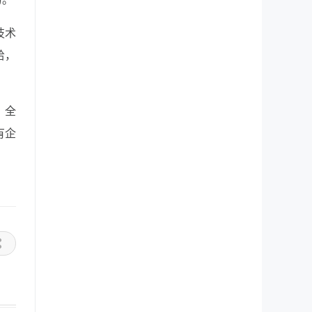
技术
给，
，全
有企