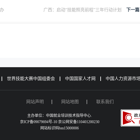
办
广西：启动“技能照亮前程”三年行动计划
下一篇
世界技能大赛中国组委会
中国国家人才网
中国人力资源市
网站声明
网站地图
联系我们
主办单位：中国就业培训技术指导中心.
京ICP备09079694号-10 京公网安备110401200230
网站标识码bm15000006