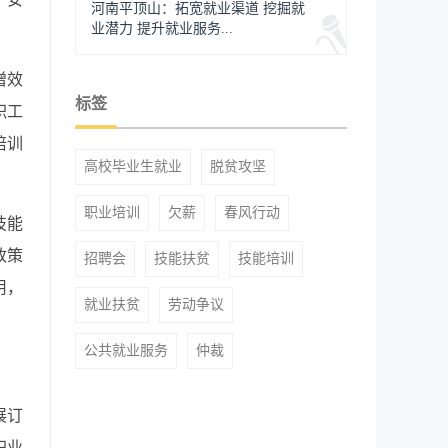
河南平顶山：拓宽就业渠道 挖掘就
业潜力 提升就业服务...
增效
标签
职工
培训
高校毕业生就业
脱贫攻坚
职业培训
欠薪
春风行动
技能
政策
招聘会
技能扶贫
技能培训
用，
就业扶贫
劳动争议
公共就业服务
仲裁
展订
职业