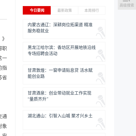
高级搜索
今日要闻
最新政策
本周排行
内蒙古通辽：深耕岗位拓渠道 精准
服务稳就业
）》
黑龙江哈尔滨：香坊区开展地铁沿线
得职
专场招聘会活动
这一
的指
甘肃敦煌：一窗申请贴息贷 活水赋
能创业路
苏省
甘肃酒泉：创业带动就业工作实现
“量质齐升”
湖北通山：引智入山城 聚才兴乡土
交通
对象
、安