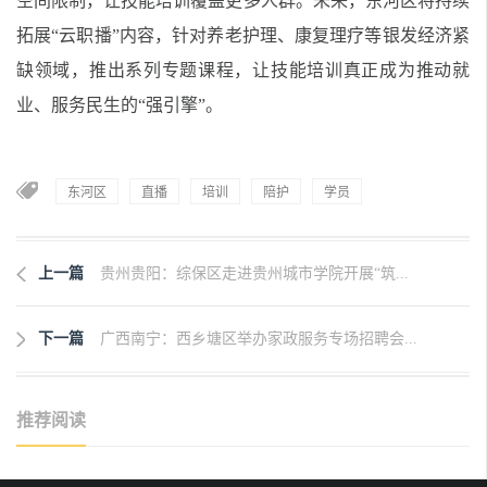
空间限制，让技能培训覆盖更多人群。未来，东河区将持续
拓展“云职播”内容，针对养老护理、康复理疗等银发经济紧
缺领域，推出系列专题课程，让技能培训真正成为推动就
业、服务民生的“强引擎”。
东河区
直播
培训
陪护
学员
上一篇
贵州贵阳：综保区走进贵州城市学院开展“筑...
下一篇
广西南宁：西乡塘区举办家政服务专场招聘会...
推荐阅读