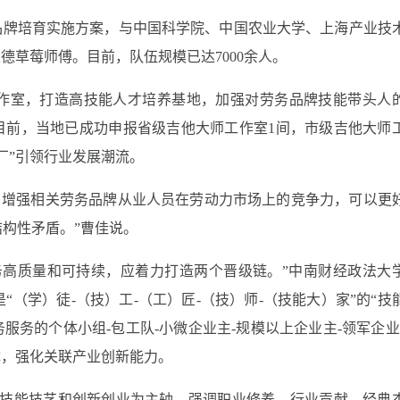
品牌培育实施方案，与中国科学院、中国农业大学、上海产业技
建德草莓师傅。目前，队伍规模已达
7000
余人。
作室，打造高技能人才培养基地，加强对劳务品牌技能带头人
目前，当地已成功申报省级吉他大师工作室
1
间，市级吉他大师
厂
”
引领行业发展潮流。
，增强相关劳务品牌从业人员在劳动力市场上的竞争力，可以更
结构性矛盾。
”
曹佳说。
务高质量和可持续，应着力打造两个晋级链。
”
中南财经政法大
是
“
（学）徒
-
（技）工
-
（工）匠
-
（技）师
-
（技能大）家
”
的
“
技
务服务的个体小组
-
包工队
-
小微企业主
-
规模以上企业主
-
领军企业
体，强化关联产业创新能力。
技能技艺和创新创业为主轴，强调职业修养、行业贡献、经典