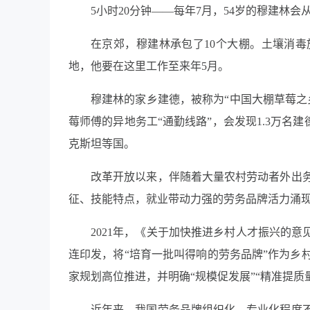
5
小时
20
分钟
——
每年
7
月，
54
岁的穆建林会
在京郊，穆建林承包了
10
个大棚。土壤消毒
地，他要在这里工作至来年
5
月。
穆建林的家乡建德，被称为
“
中国大棚草莓之
莓师傅的异地务工
“
通勤线路
”
，会发现
1.3
万名建
克斯坦等国。
改革开放以来，伴随着大量农村劳动者外出
征、技能特点，就业带动力强的劳务品牌活力涌
2021
年，《关于加快推进乡村人才振兴的意
连印发，将
“
培育一批叫得响的劳务品牌
”
作为乡
家规划高位推进，并明确
“
规模促发展
”“
精准提质
近年来，我国劳务品牌组织化、专业化程度