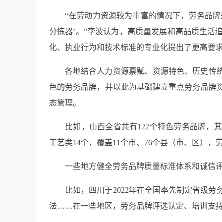
“
在劳动力资源较为丰富的情况下，劳务品牌
分拣器
’
。
”
李波认为，高质量发展和高品质生活
化、执业行为和技术标准的专业化提出了更高要
各地结合人力资源禀赋、资源特色、历史传
色的劳务品牌，并以此为基础建立重点劳务品牌
态管理。
比如，山西全省共有
122
个特色劳务品牌，其
工艺类
14
个，覆盖
11
个市、
76
个县（市、区），
一些地方健全劳务品牌质量标准体系和诚信
比如，四川于
2022
年在全国率先制定省级劳
法
……
在一些地区，劳务品牌评选认定、培训支