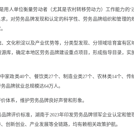
是用人单位衡量劳动者（尤其是农村转移劳动力）工作能力的
‘
追求，对劳务品牌发现和认定的科学性、劳务品牌组织和管理的
求。
统、文化积淀以及产业优势等，分类型发现、分领域培育富有区
资源库，确定本地区劳务品牌建设重点项目，形成指导目录，实
中家政类
40
个、餐饮类
27
个、制造业类
27
个、农林类
14
个、传
劳务品牌就业总规模达
64
万人。
评价体系，维护劳务品牌良好声誉和形象。
务品牌评价标准，湖南于
2023
年印发劳务品牌领军企业认定和管
持、创新创业、产业发展等全链路，均有赖相关政策护航。