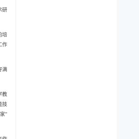
术研
的培
工作
好满
学教
能技
家
”
杰作