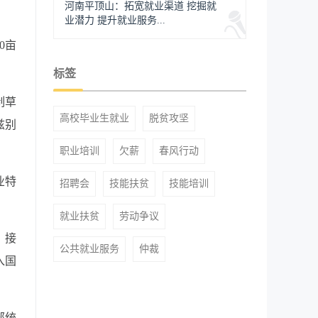
河南平顶山：拓宽就业渠道 挖掘就
业潜力 提升就业服务...
0
亩
标签
制草
高校毕业生就业
脱贫攻坚
兹别
职业培训
欠薪
春风行动
业特
招聘会
技能扶贫
技能培训
就业扶贫
劳动争议
》接
公共就业服务
仲裁
入国
部统