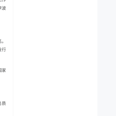
李波
名。
业行
国家
务质