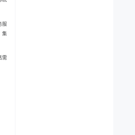
务服
，集
活需