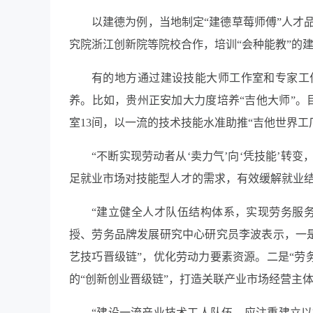
以建德为例，当地制定
“
建德草莓师傅
”
人才
究院浙江创新院等院校合作，培训
“
会种能教
”
的
有的地方通过建设技能大师工作室和专家工
养。比如，贵州正安加大力度培养
“
吉他大师
”
。
室
13
间，以一流的技术技能水准助推
“
吉他世界工
“
不断实现劳动者从
‘
卖力气
’
向
‘
凭技能
’
转变
足就业市场对技能型人才的需求，有效缓解就业
“
建立健全人才队伍结构体系，实现劳务服
授、劳务品牌发展研究中心研究员李波表示，一
艺技巧晋级链
”
，优化劳动力要素资源。二是
“
劳
的
“
创新创业晋级链
”
，打造关联产业市场经营主
“
建设一流产业技术工人队伍，应注重建立以