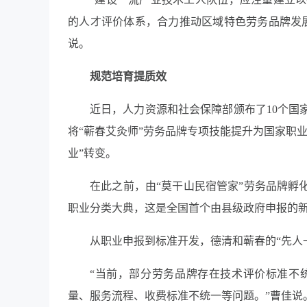
的人才评价体系，合力推动区域特色劳务品牌发
说。
规范培育提质效
近日，人力资源和社会保障部颁布了
10
个国
将
“
蕲春艾灸师
”
劳务品牌专项技能提升为国家职
业
”
转变。
在此之前，由
“
莫干山民宿管家
”
劳务品牌孵
职业分类大典，这是全国首个由县级政府申报的
从职业申报到标准开发，德清和蕲春的
“
先人
“
当前，部分劳务品牌存在技术评价标准不
量、服务流程、收费标准不统一等问题。
”
曹佳说