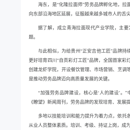
海东，是
“
化隆拉面师
”
劳务品牌孵化地，拉
向东部沿海地区延展，征服越来越多城市人的舌
据了解，成立青海拉面现代产业学院，主要
题。
与此相似，为给贵州
“
正安吉他工匠
”
品牌持
更好培育四川
“
自贡彩灯工匠
”
品牌，全国首家彩
创建龙虾学院，开设餐饮管理、市场营销、烹调
是推动劳务品牌迈向高质量发展的关键。
“
加强劳务品牌建设，核心是
‘
人的建设
’
。
”
《瞭望》新闻周刊，劳务品牌的发现培育、发展
多地以技能培训和能力提升为着力点，依托
从业人员整体素质。培训、考级、持证上岗，成