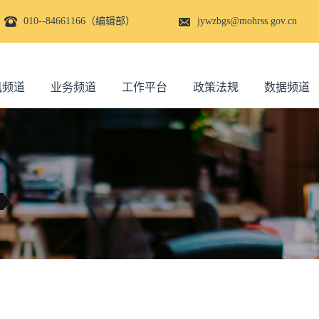
010--84661166（编辑部）
jywzbgs@mohrss.gov.cn
讯频道
业务频道
工作平台
政策法规
数据频道