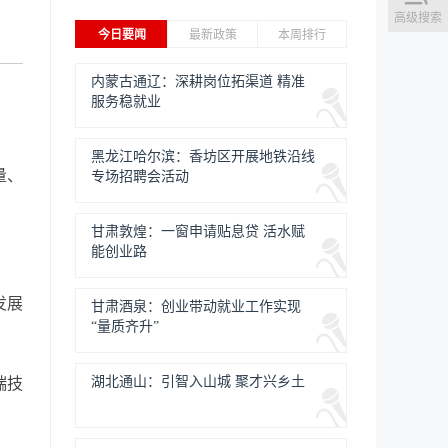
高级搜索
今日要闻
最新政策
本周排行
内蒙古通辽：深耕岗位拓渠道 精准
服务稳就业
黑龙江哈尔滨：香坊区开展地铁沿线
量、
专场招聘会活动
甘肃敦煌：一窗申请贴息贷 活水赋
能创业路
发展
甘肃酒泉：创业带动就业工作实现
“量质齐升”
湖北通山：引智入山城 聚才兴乡土
端技