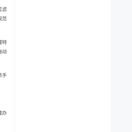
过滤
规范
域特
施动
统手
理办