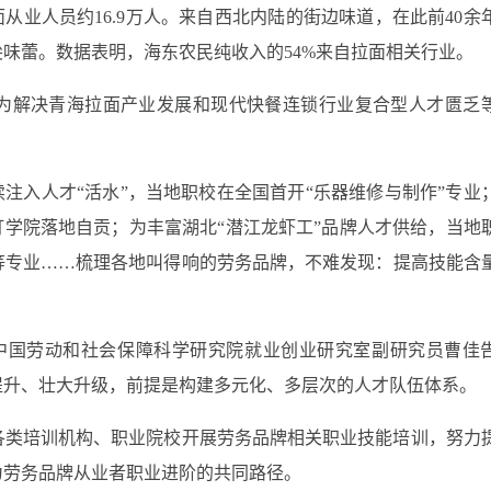
面从业人员约
16.9
万人。来自西北内陆的街边味道，在此前
40
余
尖味蕾。数据表明，海东农民纯收入的
54%
来自拉面相关行业。
为解决青海拉面产业发展和现代快餐连锁行业复合型人才匮乏
续注入人才
“
活水
”
，当地职校在全国首开
“
乐器维修与制作
”
专业
灯学院落地自贡；为丰富湖北
“
潜江龙虾工
”
品牌人才供给，当地
等专业
……
梳理各地叫得响的劳务品牌，不难发现：提高技能含
中国劳动和社会保障科学研究院就业创业研究室副研究员曹佳
提升、壮大升级，前提是构建多元化、多层次的人才队伍体系。
各类培训机构、职业院校开展劳务品牌相关职业技能培训，努力
为劳务品牌从业者职业进阶的共同路径。