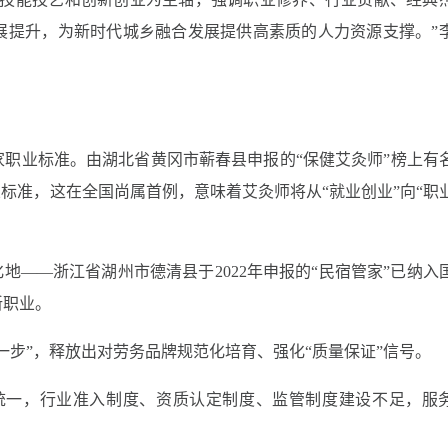
展提升，为新时代城乡融合发展提供高素质的人力资源支撑。
”
家职业标准。由湖北省黄冈市蕲春县申报的
“
保健艾灸师
”
榜上有
业标准，这在全国尚属首例，意味着艾灸师将从
“
就业创业
”
向
“
职
化地
——
浙江省湖州市德清县于
2022
年申报的
“
民宿管家
”
已纳入
新职业。
一步
”
，释放出对劳务品牌规范化培育、强化
“
质量保证
”
信号。
统一，行业准入制度、资质认定制度、监管制度建设不足，服
。