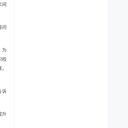
年间
等问
；为
职校
量，
告诉
提升