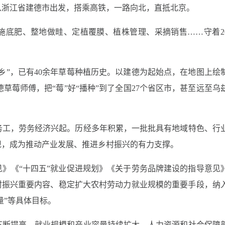
从浙江省建德市出发，搭乘高铁，一路向北，直抵北京。
施底肥、整地做畦、定植覆膜、植株管理、采摘销售
……
守着
2
乡
”
，已有
40
余年草莓种植历史。以建德为起始点，在地图上绘
德草莓师傅，把
“
莓
”
好
“
播种
”
到了全国
27
个省区市，甚至远至乌
务工，劳务经济兴起。历经多年积累，一批批具有地域特色、行
现，成为推动产业发展、推进乡村振兴的有力支撑。
见》《
“
十四五
”
就业促进规划》《关于劳务品牌建设的指导意见
村振兴重要内容、稳定扩大农村劳动力就业规模的重要手段，纳
量
”
等具体目标。
不断提高，就业规模和产业容量持续扩大。人力资源和社会保障