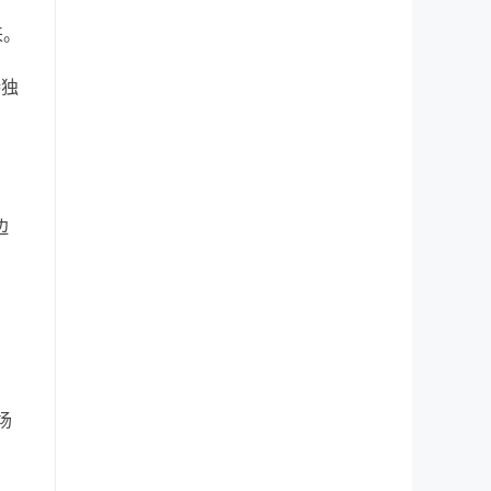
来。
持独
边
场