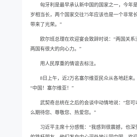
匈牙利是最早承认新中国的国家之一，今年是
岁相当长，两个国家交往75年应该也是一个非常
带来了光荣。”
欧尔班总理在欢迎宴会致辞时说：“两国关系
两国有很大的向心力。”
用人民厚重的情谊去标注。
8日上午，近2万名塞尔维亚民众从各地赶来
“中国！塞尔维亚！”
武契奇总统在之后的会谈中动情地说：“您可
么期待您、尊敬您、热爱您。”
习近平主席十分感慨：“我感到很震撼，也深
的铁杆朋友。他们发自内心深处地认同中国、欢迎