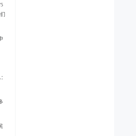
5
我们
中
息：
多
民