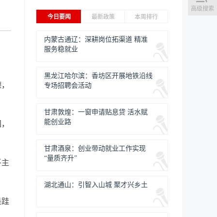
高级搜索
今日要闻
最新政策
本周排行
内蒙古通辽：深耕岗位拓渠道 精准
服务稳就业
黑龙江哈尔滨：香坊区开展地铁沿线
德，
专场招聘会活动
甘肃敦煌：一窗申请贴息贷 活水赋
能创业路
国，
甘肃酒泉：创业带动就业工作实现
“量质齐升”
平主
湖北通山：引智入山城 聚才兴乡土
是跬