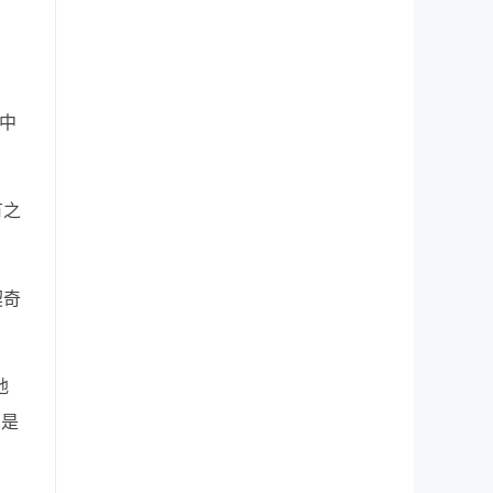
中
有之
契奇
地
那是