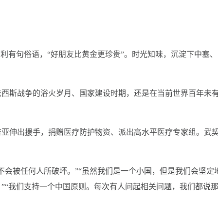
牙利有句俗语，“好朋友比黄金更珍贵”。时光知味，沉淀下中塞、
法西斯战争的浴火岁月、国家建设时期，还是在当前世界百年未
维亚伸出援手，捐赠医疗防护物资、派出高水平医疗专家组。武
不会被任何人所破坏。”“虽然我们是一个小国，但是我们会坚定
”“我们支持一个中国原则。每次有人问起相关问题，我们都说