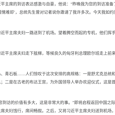
平主席的到访表达感激与自豪，他说：“昨晚我为您的到访准备
‘盛情难却’，总统先生曾对记者说你邀请了我许多次。今天我如约
习近平主席夫妇一路送到了机场。望着腾空而起的专机，他们挥
习近平主席夫妇走下舷梯，等候良久的匈牙利总理欧尔班走上前
马、青石板……人们惊叹于这次安排的高规格：一是舒尤克总统
见；二是在古老的布达王宫，为外国领导人举办欢迎仪式，这是
您到访的价值有多大，这是非常大的事。”即将启程返回中国之
主席夫妇饯行，席间畅叙。之后，又将习近平主席夫妇送到机场