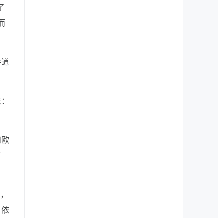
了
而
手道
来：
和欧
首
际，
，依