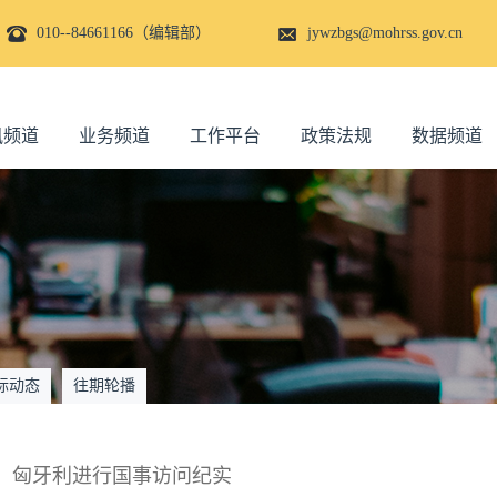
010--84661166（编辑部）
jywzbgs@mohrss.gov.cn
讯频道
业务频道
工作平台
政策法规
数据频道
际动态
往期轮播
、匈牙利进行国事访问纪实