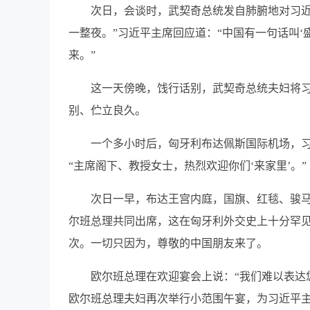
次日，会谈时，武契奇总统发自肺腑地对习近
一整夜。”习近平主席回应道：“中国有一句话叫
来。”
这一天傍晚，饯行话别，武契奇总统夫妇将
别、伫立良久。
一个多小时后，匈牙利布达佩斯国际机场，
“主席阁下、教授女士，热烈欢迎你们‘来家里’。”
次日一早，布达王宫内庭，国旗、红毯、骏
尔班总理共同出席，这在匈牙利外交史上十分罕
次。一切只因为，尊敬的中国朋友来了。
欧尔班总理在欢迎宴会上说：“我们难以表达
欧尔班总理夫妇再次举行小范围午宴，为习近平