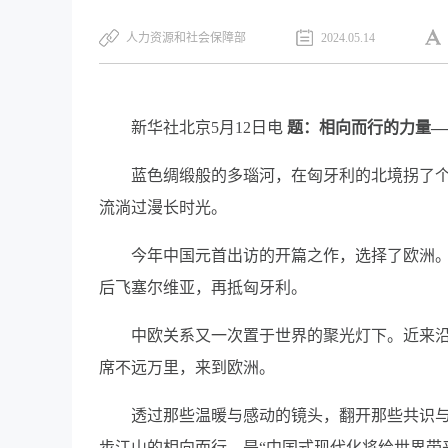
人力资源和社会保障部
2024.05.14
新华社北京5月12日电
题：相向而行的力量—
蓝色绸缎般的多瑙河，在匈牙利的北境拐了
流淌过漫长时光。
今年中国元首出访的开篇之作，选择了欧洲
后飞塞尔维亚，再抵匈牙利。
中欧关系又一次置于世界的聚光灯下。近来
席不远万里，来到欧洲。
透过那些温暖与感动的镜头，翻开那些共识
步江山的相向而行，是“中国式现代化将给世界带