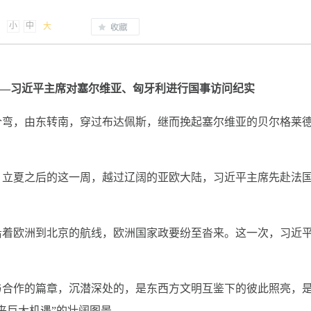
小
中
大
—习近平主席对塞尔维亚、匈牙利进行国事访问纪实
个弯，由东转南，穿过布达佩斯，继而挽起塞尔维亚的贝尔格莱
。立夏之后的这一周，越过辽阔的亚欧大陆，习近平主席先赴法
沿着欧洲到北京的航线，欧洲国家政要纷至沓来。这一次，习近
与合作的篇章，沉潜深处的，是东西方文明互鉴下的彼此照亮，
来巨大机遇”的壮阔图景。