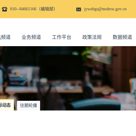
010--84661166（编辑部）
jywzbgs@mohrss.gov.cn
讯频道
业务频道
工作平台
政策法规
数据频道
际动态
往期轮播