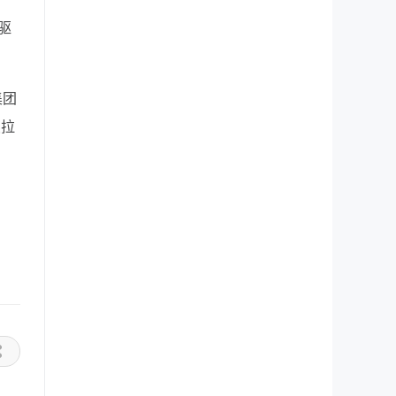
驱
集团
续拉