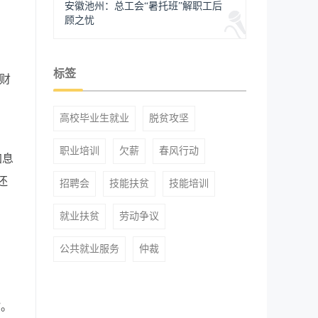
安徽池州：总工会“暑托班”解职工后
顾之忧
标签
财
，
高校毕业生就业
脱贫攻坚
职业培训
欠薪
春风行动
加息
还
招聘会
技能扶贫
技能培训
就业扶贫
劳动争议
公共就业服务
仲裁
）
”。