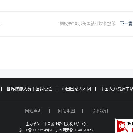
..
“褐皮书”显示美国就业增长放缓
下一篇
世界技能大赛中国组委会
中国国家人才网
中国人力资源市
网站声明
网站地图
联系我们
主办单位：中国就业培训技术指导中心.
京ICP备09079694号-10 京公网安备110401200230