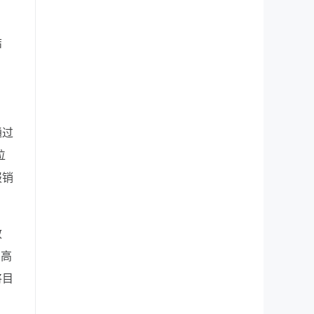
结
通过
位
报销
效
，高
将目