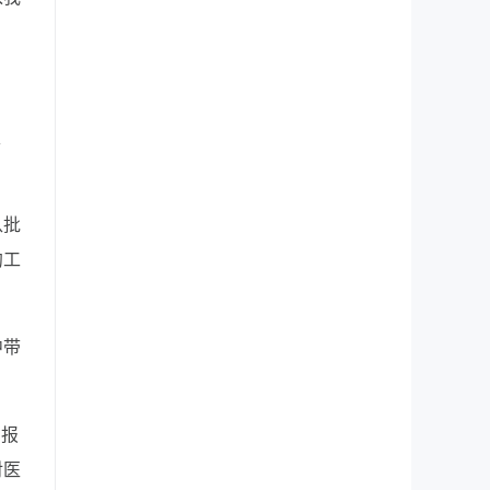
。
、
八批
约工
中带
、报
对医