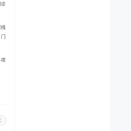
门诊
保线
、门
各项