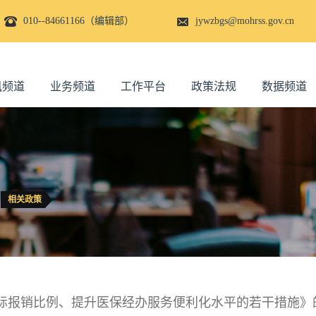
010--84661166（编辑部）
jywzbgs@mohrss.gov.cn
讯频道
业务频道
工作平台
政策法规
数据频道
相关政策
际报销比例、提升医保经办服务便利化水平的若干措施》