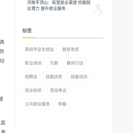
河南平顶山：拓宽就业渠道 挖掘就
业潜力 提升就业服务...
标签
提高
高校毕业生就业
脱贫攻坚
例
切
职业培训
欠薪
春风行动
招聘会
技能扶贫
技能培训
就业扶贫
劳动争议
督
公共就业服务
仲裁
入医
入我