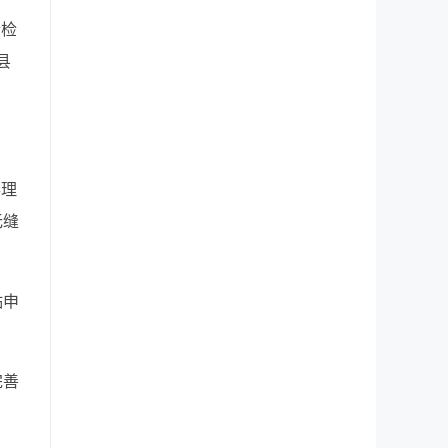
行检
县
办理
无缝
贴申
完善