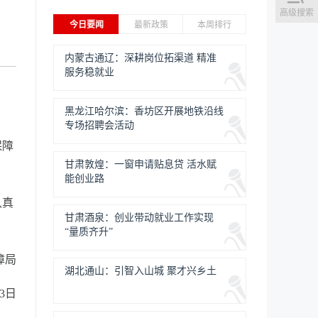
高级搜索
今日要闻
最新政策
本周排行
内蒙古通辽：深耕岗位拓渠道 精准
服务稳就业
黑龙江哈尔滨：香坊区开展地铁沿线
专场招聘会活动
保障
甘肃敦煌：一窗申请贴息贷 活水赋
能创业路
认真
甘肃酒泉：创业带动就业工作实现
“量质齐升”
障局
湖北通山：引智入山城 聚才兴乡土
23日