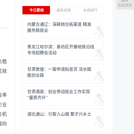
高级搜索
今日要闻
最新政策
本周排行
内蒙古通辽：深耕岗位拓渠道 精准
服务稳就业
黑龙江哈尔滨：香坊区开展地铁沿线
专场招聘会活动
负稳
甘肃敦煌：一窗申请贴息贷 活水赋
民就
能创业路
甘肃酒泉：创业带动就业工作实现
业率
“量质齐升”
企业
务机
湖北通山：引智入山城 聚才兴乡土
接向