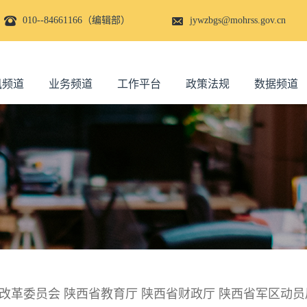
010--84661166（编辑部）
jywzbgs@mohrss.gov.cn
讯频道
业务频道
工作平台
政策法规
数据频道
改革委员会 陕西省教育厅 陕西省财政厅 陕西省军区动员