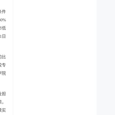
条件
0%
市低
1日
的比
校专
学院
业担
策，
续实