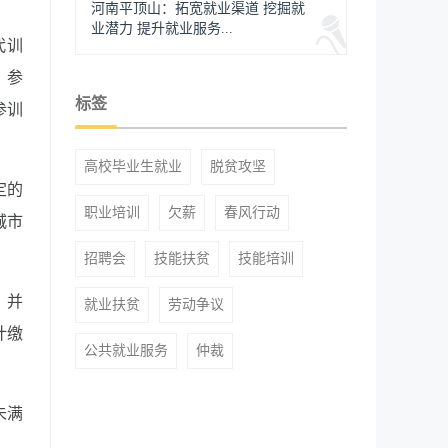
河南平顶山：拓宽就业渠道 挖掘就
业潜力 提升就业服务...
代训
。参
标签
参训
高校毕业生就业
脱贫攻坚
定的
职业培训
欠薪
春风行动
城市
招聘会
技能扶贫
技能培训
，并
就业扶贫
劳动争议
计缴
公共就业服务
仲裁
未满