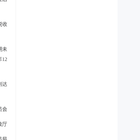
税收
期未
12
到达
员会
政厅
员局