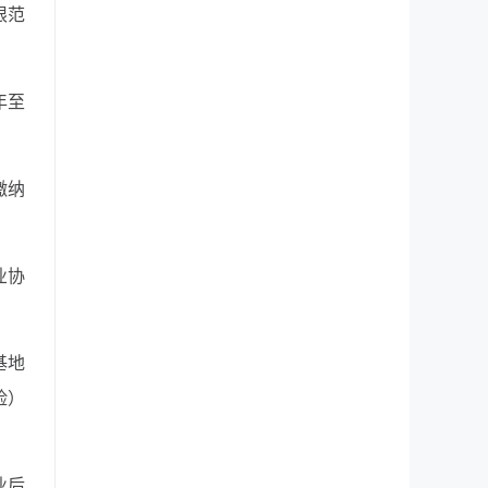
限范
年至
缴纳
业协
基地
险）
业后