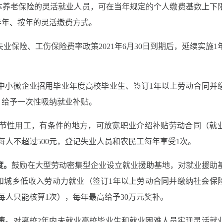
基本养老保险的灵活就业人员，可在当年规定的个人缴费基数上下
半年、按年的灵活缴费方式。
业保险、工伤保险费率政策2021年6月30日到期后，延续实施1
中小微企业招用毕业年度高校毕业生、签订1年以上劳动合同并
，给予一次性吸纳就业补贴。
节性用工，有条件的地方，可放宽职业介绍补贴劳动合同（就
每人不超过500元，登记失业人员和农民工每年享受1次。
度。
鼓励在大型劳动密集型企业设立就业援助基地，对就业援助
和城乡低收入劳动力就业（签订1年以上劳动合同并缴纳社会保
业每人只能核算1次），每年最高给予30万元奖补。
策。
对离校2年内未就业高校毕业生和就业困难人员实现灵活就