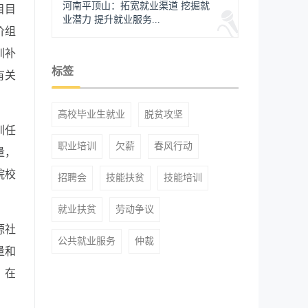
河南平顶山：拓宽就业渠道 挖掘就
目目
业潜力 提升就业服务...
价组
训补
标签
有关
高校毕业生就业
脱贫攻坚
训任
职业培训
欠薪
春风行动
量，
院校
招聘会
技能扶贫
技能培训
就业扶贫
劳动争议
源社
公共就业服务
仲裁
量和
，在