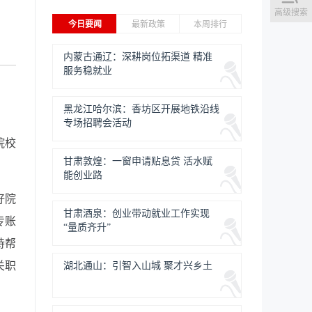
高级搜索
今日要闻
最新政策
本周排行
内蒙古通辽：深耕岗位拓渠道 精准
服务稳就业
黑龙江哈尔滨：香坊区开展地铁沿线
专场招聘会活动
院校
甘肃敦煌：一窗申请贴息贷 活水赋
能创业路
好院
甘肃酒泉：创业带动就业工作实现
专账
“量质齐升”
持帮
关职
湖北通山：引智入山城 聚才兴乡土