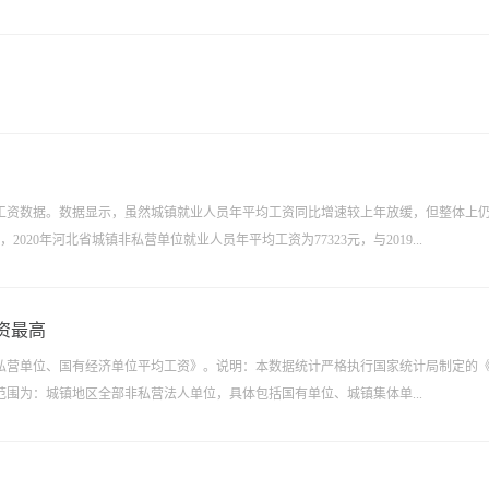
均工资数据。数据显示，虽然城镇就业人员年平均工资同比增速较上年放缓，但整体上
020年河北省城镇非私营单位就业人员年平均工资为77323元，与2019...
资最高
镇非私营单位、国有经济单位平均工资》。说明：本数据统计严格执行国家统计局制定的
围为：城镇地区全部非私营法人单位，具体包括国有单位、城镇集体单...