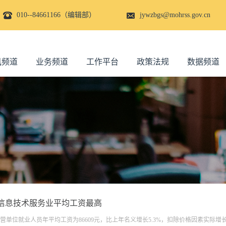
010--84661166（编辑部）
jywzbgs@mohrss.gov.cn
讯频道
业务频道
工作平台
政策法规
数据频道
和信息技术服务业平均工资最高
私营单位就业人员年平均工资为86609元，比上年名义增长5.3%，扣除价格因素实际增