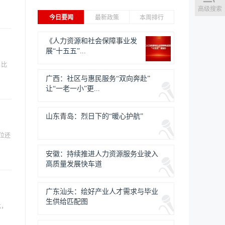
高级搜索
今日要闻
最新政策
本周排行
《人力资源和社会保障事业发
展“十五五”...
，比
广西：社区与惠民服务“双向奔赴”
让“一老一小”更...
山东青岛：烈日下的“暖心护航”
位还
安徽：持续推进人力资源服务业驶入
高质量发展快车道
广东汕头：绘好产业人才需求与毕业
生供给匹配图
比，