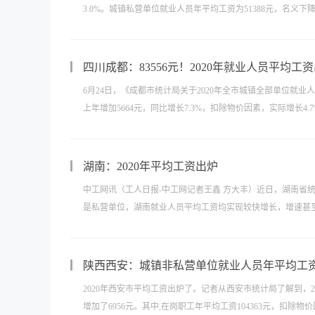
3.0%。城镇私营单位就业人员年平均工资为51388元，名义下
四川成都：83556元！2020年就业人员平均工
6月24日，《成都市统计局关于2020年全市城镇全部单位就业
上年增加5664元，同比增长7.3%，扣除物价因素，实际增长4.7
湖南：2020年平均工资出炉
中工网讯（工人日报-中工网记者王鑫 方大丰）近日，湖南省
是私营单位，湖南就业人员平均工资均实现较快增长，增速甚至超过
陕西西安：城镇非私营单位就业人员年平均工资9
2020年西安市平均工资出炉了。记者从西安市统计局了解到，202
增加了6956元。其中,在岗职工年平均工资104363元，扣除物价