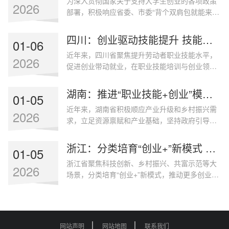
为深入贯彻国家关于支持大学生创业的各项政策
筹、部门联动、区县共建、社会参与”的“大培训”
2026
部署，积极响应省委、市委“背个双肩包就能来创
工作格局，依托纳入全省首批试点契机，建立差
业”的号召，郴州技师学院立足技工教育特色，秉
异化、分段式补贴机制，2025年全市开展补贴性
持“匠心创业•创享未来”理念，坚持高位推动、统
职业技能培训3.18万人次，发放补贴资金
四川：创业驱动技能提升 技能助力创业增效 ——“职业技能+创业”培训模式探索
01-06
筹谋划、精准施策，既压实制度保障、又抓实平
2854.49万元，举办工
近年来，四川省聚焦提升劳动者职业技能水平，
台运营保障，有力推动技能与创业深度融合，构
2026
促进创业带动就业，在职业技能培训与创业领域
建了“以技能促创业、以创业强技能”支持大学生
积极探索、大胆实践，推行“职业技能+创业”培训
创业格局。打造技能创业孵化载体，彰显特色发
模式，技能培训促进创业带动就业效应凸显。
展成效建立功能配套完善的市级技能创业孵化基
湖南：推进“职业技能+创业”模式 打造就业新引擎
01-05
（一）强化示范引领，着力高位推动。制定《四
地，实现“实
近年来，湖南省积极顺应产业升级和乡村振兴需
川省职业技能培训发展规划（2023-2025）》，
2026
求，立足资源禀赋和产业基础，坚持政府引导、
提出推广“技能+创业”培训模式，明确职业技能培
市场主导、分类施策，推动“职业技能+创业”模式
训与创新创业融合发展路径。联合财政部门出台
深度融合与创新发展，有效激发了区域内生动
《关于开展省本级职业技能示范培训的通知》，
浙江：分类培育“创业+”新模式 全力构建城乡一体创业支持体系
01-05
力，促进了更高质量就业创业。一、 强化政策统
鼓励行业部门、企业
浙江省聚焦科技创新、乡村振兴、共富示范等大
筹，优化顶层设计。省级层面加强规划引领，将
2026
场景，分类培育“创业+”新模式，推动更多创业创
劳务品牌建设和创业扶持纳入就业优先战略和乡
新成果在浙江生根发芽，目前全省市场经营主体
村振兴大局统筹推进，指导各地因地制宜制定培
超过1140万家，平均不到6个人就有1家市场经营
育方案，明确发展目标、重点任务和支持政策。
主体，“杭州六小龙”等创新主体竞相涌现，创业
通过出台专项建设方案
带动就业的倍增效应持续放大。一、 打造“科技成
网站声明
网站地图
联系我们