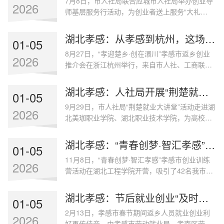
7月8日，市人社局联合应城市人社局举办创业导
办公痛点，深入解析生成式AI技术，演示
2026
师基层服务行活动，为创业者送上服务“大礼
DeepSeek、豆包等工具在文档处理、内容创
包”。本次活动吸引54名创业者参加，开出报告单
作、数据分析等场景的应用技巧。为扩大活动覆
32份，8家企业现场对接达成合作意向。活动当
盖面，市人社局创新采取“线上直播+线下授课”双
湖北孝感：从孝感到杭州，这场推介会让老乡动了心！
01-05
天，“创业门诊”吸引众多创业者参与。农业与电
模式，通过“就在孝感”视频
8月27日，“孝迎楚乡·创在澴川”孝感市返乡创业
商领域专家组成的导师团，通过“一对一”问诊，
2026
推介会在浙江杭州举行，来自市人社、工商联、
深度分析项目痛点难点，量身定制“创业诊断建议
招商等部门和市直“三区”相关负责人，现场向长
报告”，帮助创业者拓宽思路，增强信心。应城市
三角地区商会100多名湖北籍和孝感籍企业家代
汤池镇创业者彭娟娟说：“导师给我们想了提升直
湖北孝感：人社局开展“荆楚就业大讲堂”活动
01-05
表吹响返乡创业“集结号”。市人社局代表围绕孝
播活跃度的好
9月29日，市人社局“荆楚就业大讲堂”活动走进湖
感市返乡创业“好政策”“暖服务”进行逐一讲解，打
2026
北美珈职业学院、湖北职业技术学院，为高校新
消创业者后顾之忧。同时，孝感高新区、临空区
生带来一堂干货满满的“新生第一课”。活动中，
代表分别推介区域创业优势，展示物流支持、交
湖北美珈职业学院、湖北职业技术学院的就业处
通便利等特色创业条件。活动还展示了春晖信
湖北孝感：“青春创梦·智汇孝感”创业训练营开营
01-05
围绕“就业形势分析”“就业教育要点”等开展专题讲
息、德泉农业
11月8日，“青春创梦·智汇孝感”孝感市创业训练
座，帮助高校新生树立正确的生涯发展观、职业
2026
营活动在湖北工程学院开营，吸引了42名我市返
价值观、择业策略观，为他们学习、就业、创业
乡创业人员、在孝高校大学生创业团队及青年创
指明方向。湖北海濎机电科技有限公司执行董事
业者参加。此次活动为期4天，采取“理论教育+项
郑建现场分享就业、创业历程，以亲身经历激发
湖北孝感：节后就业创业“及时雨”，助力返乡人员逐梦新程
01-05
目路演+社会实践”三位一体模式，邀请创业专家
高校新生专
2月13日，孝感市春节期间返乡人员就业创业利
聚焦企业经营管理、商业模式、流量运营等主
2026
好再传佳音，由孝感市劳动就业局、孝南区劳动