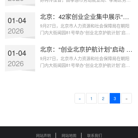
题，对市场切入、产品设计、运营策略、盈利模
就业局和市劳动训练中心共同承办的“返乡人员就
式进行全流程拆解，帮助学员将理论知识与实际
业创业技能培训体验营”活动圆满举办，为返乡人
创业场景深度结合，夯实创业基础。在项目路演
北京：42家创业企业集中展示“创业北京”创新成果
01-04
员送去新春就业创业“及时雨”。春节期间，孝感
环节，通过模拟路演
9月27日，北京市人力资源和社会保障局在朝阳
市人社局开启“大数据+铁脚板”工作模式，开展“敲
2026
门内大街闻园81号举办“创业北京护航计划”启动
门行动”，对返乡人员进行逐户走访，结合大数据
仪式，并同步启动“创业北京护航服务月”，举办
分析，精准摸排就业创业和培训需求。经过仔细
主题创业市集活动。市集活动以“创业北京，护航
筛选，40余名有强烈意愿的返乡人员受邀参与此
北京：“创业北京护航计划”启动 开启服务月与主题市集活动
01-04
赋能”为主题，中熵科技等42家企业集中呈现创业
次体验营活
9月27日，北京市人力资源和社会保障局在朝阳
创新项目成果，覆盖人工智能、民俗创新、文创
2026
门内大街闻园81号举办“创业北京护航计划”启动
设计等领域，面向公众免费开放，促进了优秀创
仪式，并同步启动“创业北京护航服务月”，举办
业项目与市场及公众的高效对接。本次活动秉持
主题创业市集活动。市集活动以“创业北京，护航
“政府搭建平台、企业展现价值、社会公众受益”
赋能”为主题，42家企业集中呈现创业创新项目成
的办展理念，
果，覆盖人工智能、民俗创新、文创设计等领
«
1
2
3
»
域，面向公众免费开放，促进了优秀创业项目与
市场及公众的高效对接。本次活动秉持“政府搭建
平台、企业展现价值、社会公众受益”的办展理
念，为处于初创
网站声明
网站地图
联系我们