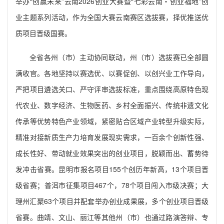
举办“创赢未来”云南2026创业大赛暨“七彩云南・创业福地”创
业主题系列活动，作为全国大赛云南赛区选拔赛，择优推送优
质项目晋级国赛。
全省各州（市）主动协同联动，州（市）选拔赛已全部圆
满收官。各地坚持以赛选优、以赛促创、以创兴业工作导向，
严把项目遴选关口、严守评审选拔标准，重点围绕高原特色现
代农业、数字经济、生物医药、乡村全面振兴、传统非遗文化
传承等优势特色产业领域，紧密贴合区域产业转型升级实际，
精准对接新质生产力培育发展现实需求，一百余个创新性强、
成长性好、带动就业效果突出的创业项目，脱颖而出、蓄势待
发冲击省赛。昆明市报名项目155个创历年新高，13个项目晋
级省赛；普洱市征集项目467个，78个项目闯入市级决赛；大
理州汇聚63个项目并配套举办创业成果展，多个创业项目晋级
省赛。曲靖、文山、丽江等其他州（市）也通过路演答辩、专