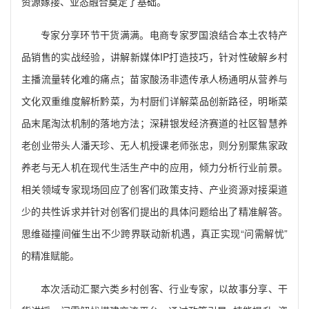
资源嫁接、业态融合奠定了基础。
专家分享环节干货满满。电商专家罗国浪结合本土农特产
品销售的实战经验，讲解新媒体IP打造技巧，针对性破解乡村
主播流量转化难的痛点；苗家酸汤非遗传承人杨通明从营养与
文化双重维度解析黔菜，为村厨们详解菜品创新路径，明晰菜
品末尾淘汰机制的落地方法；深耕银发经济赛道的社区智慧养
老创业带头人潘天珍、无人机授课老师张忠，则分别聚焦家政
养老与无人机在现代生活生产中的应用，倾力分析行业前景。
相关领域专家现场回应了创客们政策支持、产业资源对接渠道
少的共性诉求并针对创客们提出的具体问题给出了精准解答。
思维碰撞间催生出不少跨界联动新机遇，真正实现“问需解忧”
的精准赋能。
本次活动汇聚六类乡村创客、行业专家，以故事分享、干