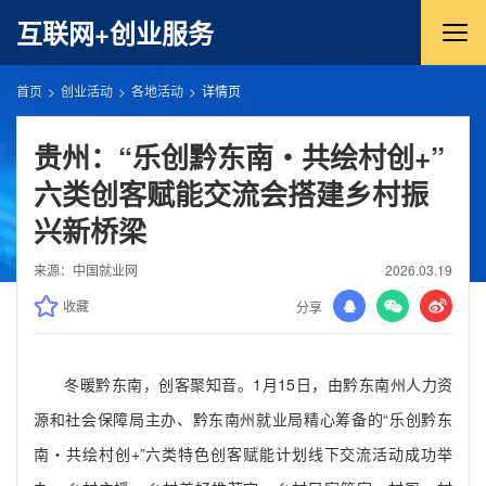
互联网+创业服务
首页
创业活动
各地活动
详情页
贵州：“乐创黔东南・共绘村创+”
六类创客赋能交流会搭建乡村振
兴新桥梁
来源：中国就业网
2026.03.19
收藏
分享
冬暖黔东南，创客聚知音。1月15日，由黔东南州人力资
源和社会保障局主办、黔东南州就业局精心筹备的“乐创黔东
南・共绘村创+”六类特色创客赋能计划线下交流活动成功举